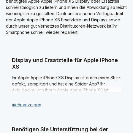
e
e
benötigtes Apple Apple iPhone XS Display oder Ersatzteil
/ Lichtsensor. Wir empfehlen
i
i
XS Ladeanschluss
schnellstmöglich zu liefern und Ihnen die Abwicklung so leicht
t
t
Ihnen bei der Reparatur vom
antistatische Handschuhe zu
4
4
Apple iPhone XS Sensor
wie möglich zu gestalten. Dank unsere hohen Verfügbarkeit
benutzen! Passend für Ihre
-
-
Annäherungs-Sensor /
7
7
Micro USB Anschluss
der Apple Apple iPhone XS Ersatzteile und Displays sowie
W
W
Lichtsensor antistatische
Reparatur vom Apple iPhone
e
e
durch unser gut vernetztes Distributoren-Netzwerk ist Ihr
Handschuhe zu benutzen!
XS Smartphone.
r
r
Smartphone schnell wieder repariert.
Passend für Ihre Lichtsensor
k
k
t
t
Reparatur vom Apple iPhone
a
a
XS Smartphone.
g
g
e
e
Display und Ersatzteile für Apple iPhone
XS
Ihr Apple Apple iPhone XS Display ist durch einen Sturz
defekt, zersplittert und hat eine Spider App? Ihr
Akkudeckel von Ihrem Apple Apple iPhone XS ist
zerkratzt? Oder Sie haben einen anderen Defekt an
Ihrem Apple Apple iPhone XS Smartphone? Dann sind
Sie bei schreiber-electronics genau richtig. Wir sind Ihr
kompetenter und zuverlässiger Ansprechpartner, wenn
es um den Ersatzteil sowie Display Kauf für Ihr Apple
Apple iPhone XS Smartphone geht.
Benötigen Sie Unterstützung bei der