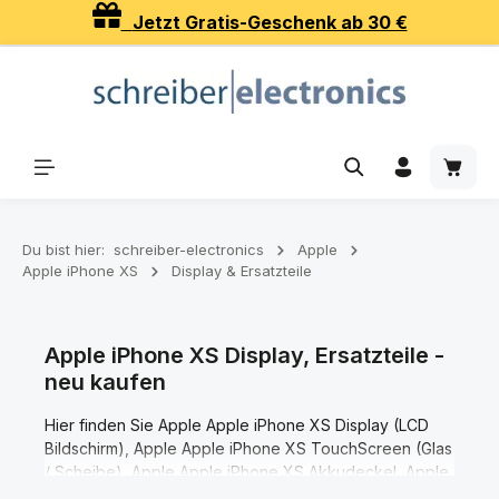
Jetzt Gratis-Geschenk ab 30 €
Zum Hauptinhalt springen
Waren
Du bist hier:
schreiber-electronics
Apple
Apple iPhone XS
Display & Ersatzteile
Apple iPhone XS Display, Ersatzteile -
neu kaufen
Hier finden Sie Apple Apple iPhone XS Display (LCD
Bildschirm), Apple Apple iPhone XS TouchScreen (Glas
/ Scheibe), Apple Apple iPhone XS Akkudeckel, Apple
Apple iPhone XS Ersatzteile.