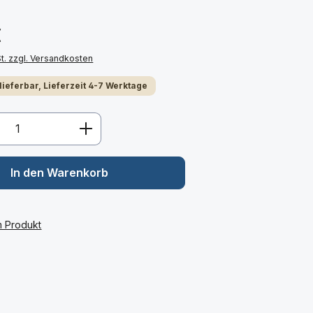
€
St. zzgl. Versandkosten
 lieferbar, Lieferzeit 4-7 Werktage
Anzahl: Gib den gewünschten Wert ein 
In den Warenkorb
m Produkt
: