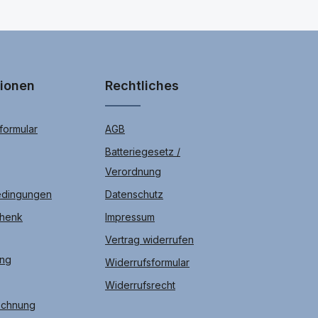
tionen
Rechtliches
ormular
AGB
Batteriegesetz /
Verordnung
edingungen
Datenschutz
chenk
Impressum
Vertrag widerrufen
ung
Widerrufsformular
Widerrufsrecht
echnung