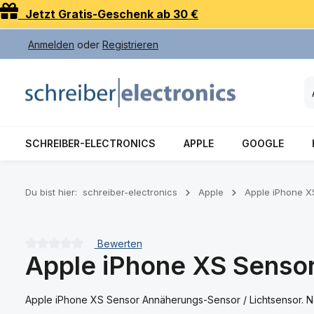
Jetzt Gratis-Geschenk ab 30 €
 Hauptinhalt springen
Zur Suche springen
Zur Hauptnavigation springen
Anmelden
oder
Registrieren
SCHREIBER-ELECTRONICS
APPLE
GOOGLE
Du bist hier:
schreiber-electronics
Apple
Apple iPhone X
Bewerten
Apple iPhone XS Sensor
Durchschnittliche Bewertung von 0 von 5 Sternen
Apple iPhone XS Sensor Annäherungs-Sensor / Lichtsensor. N