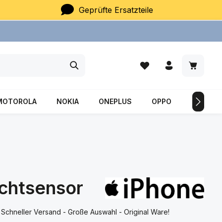
Geprüfte Ersatzteile
Du hast 0 Produkte auf
Warenkor
MOTOROLA
NOKIA
ONEPLUS
OPPO
SAMSU
chtsensor
chneller Versand - Große Auswahl - Original Ware!