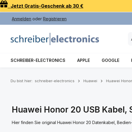
Jetzt Gratis-Geschenk ab 30 €
 Hauptinhalt springen
Zur Suche springen
Zur Hauptnavigation springen
Anmelden
oder
Registrieren
SCHREIBER-ELECTRONICS
APPLE
GOOGLE
Du bist hier:
schreiber-electronics
Huawei
Huawei Honor
Huawei Honor 20 USB Kabel, S
Hier finden Sie original Huawei Honor 20 Datenkabel, Bedien