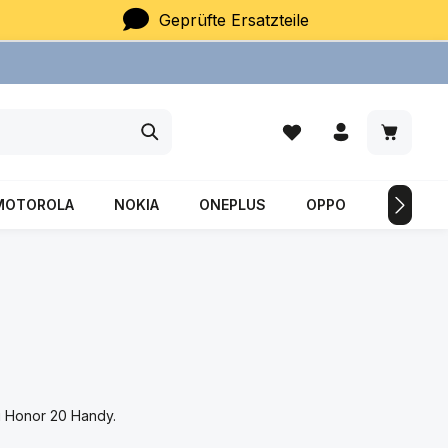
Geprüfte Ersatzteile
Du hast 0 Produkte auf
Warenkor
MOTOROLA
NOKIA
ONEPLUS
OPPO
SAMSU
ei Honor 20 Handy.