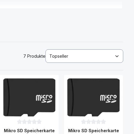
7 Produkte
rtung von 0 von 5 Sternen
Durchschnittliche Bewertung von 0 von 5 Sternen
Durchschnittliche Bewertu
Mikro SD Speicherkarte
Mikro SD Speicherkarte