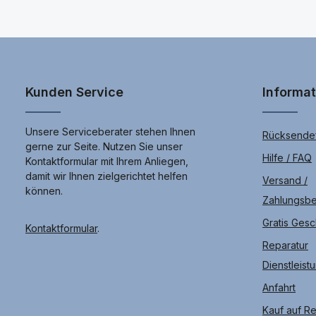
n
jedes App nutzbar, dadurch
c
a
mehr Komfort und Kontrolle
.
1
-
4
W
e
r
k
Kunden Service
Informa
t
a
g
e
n
Unsere Serviceberater stehen Ihnen
Rücksendef
gerne zur Seite. Nutzen Sie unser
Hilfe / FAQ
Kontaktformular mit Ihrem Anliegen,
damit wir Ihnen zielgerichtet helfen
Versand /
können.
Zahlungsb
Gratis Ges
Kontaktformular
.
Reparatur
Dienstleist
Anfahrt
Kauf auf R