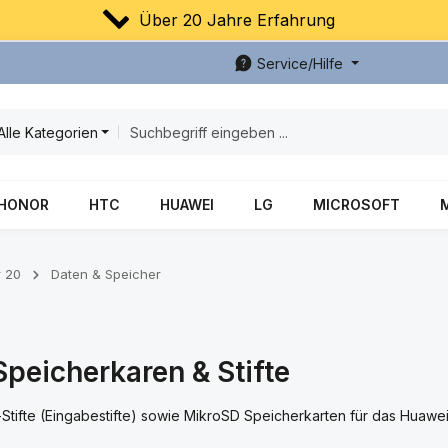
Über 20 Jahre Erfahrung
Service/Hilfe
Alle Kategorien
HONOR
HTC
HUAWEI
LG
MICROSOFT
 20
Daten & Speicher
peicherkaren & Stifte
-Stifte (Eingabestifte) sowie MikroSD Speicherkarten für das Huaw