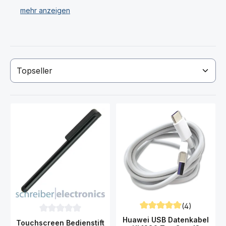
Wir verkaufen ausschließlich original Marken
Speicherkarten und Datenkabel für das Huawei Honor
View 20 Smartphone
Haben Sie Ihre gewünschte Huawei Honor View 20
Speicherkarte oder Datenkabel nicht gefunden? Dann
kontaktieren Sie uns!
(4)
Durchschnittliche Bewert
Durchschnittliche Bewertung von 0 von 5 Sternen
Huawei USB Datenkabel
Touchscreen Bedienstift