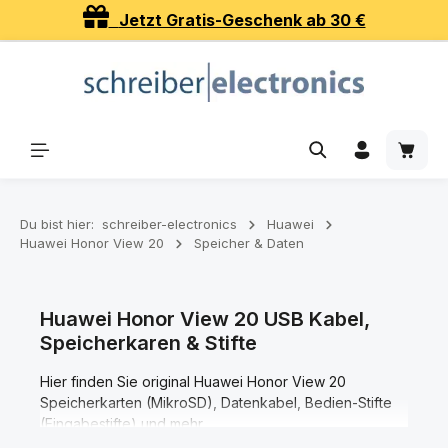
Jetzt Gratis-Geschenk ab 30 €
Zum Hauptinhalt springen
Waren
Du bist hier:
schreiber-electronics
Huawei
Huawei Honor View 20
Speicher & Daten
Huawei Honor View 20 USB Kabel,
Speicherkaren & Stifte
Hier finden Sie original Huawei Honor View 20
Speicherkarten (MikroSD), Datenkabel, Bedien-Stifte
(Eingabestifte) und mehr.