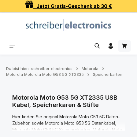
Jetzt Gratis-Geschenk ab 30 €
Zum Hauptinhalt springen
Waren
Du bist hier:
schreiber-electronics
Motorola
Motorola Motorola Moto G53 5G XT2335
Speicherkarten
Motorola Moto G53 5G XT2335 USB
Kabel, Speicherkaren & Stifte
Hier finden Sie original Motorola Moto G53 5G Daten-
Zubehör, sowie Motorola Moto G53 5G Datenkabel,
Motorola Moto G53 5G Speicherkarten, Motorola Moto
G53 5G Bedienstifte (Eingabestifte).