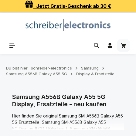
Jetzt Gratis-Geschenk ab 30 €
Zum Hauptinhalt springen
Waren
Du bist hier:
schreiber-electronics
Samsung
Samsung A556B Galaxy A55 5G
Display & Ersatzteile
Samsung A556B Galaxy A55 5G
Display, Ersatzteile - neu kaufen
Hier finden Sie original Samsung SM-A556B Galaxy A55
5G Ersatzteile, Samsung SM-A556B Galaxy A55
5G Display (LCD / Bilschirm), Samsung SM-A556B
Galaxy A55 5G Touchscreen (Scheibe / Glas), Samsung