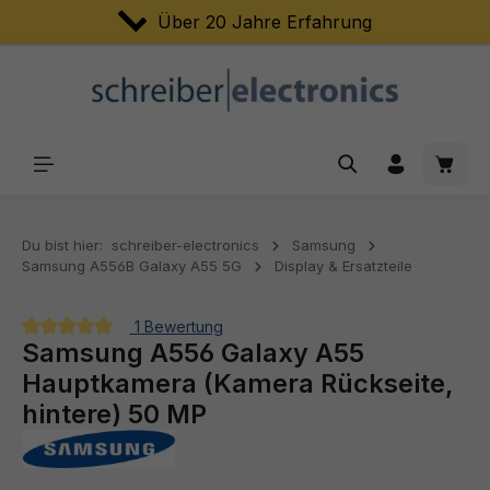
Über 20 Jahre Erfahrung
Zum Hauptinhalt springen
Waren
Du bist hier:
schreiber-electronics
Samsung
Samsung A556B Galaxy A55 5G
Display & Ersatzteile
1 Bewertung
Samsung A556 Galaxy A55
Durchschnittliche Bewertung von 5 von 5 Sternen
Hauptkamera (Kamera Rückseite,
hintere) 50 MP