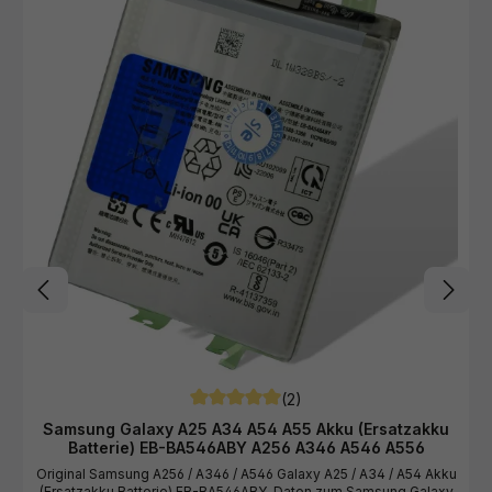
Galaxy A55 5G Smartphone.
1
T
a
g
,
L
i
e
f
e
r
z
e
i
t
4
-
7
W
e
r
k
t
a
g
e
(2)
Durchschnittliche Bewertung von 5 von 5
Samsung Galaxy A25 A34 A54 A55 Akku (Ersatzakku
Batterie) EB-BA546ABY A256 A346 A546 A556
Original Samsung A256 / A346 / A546 Galaxy A25 / A34 / A54 Akku
(Ersatzakku Batterie) EB-BA546ABY. Daten zum Samsung Galaxy