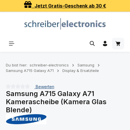
Jetzt Gratis-Geschenk ab 30 €
Zum Hauptinhalt springen
Waren
Du bist hier:
schreiber-electronics
Samsung
Samsung A715 Galaxy A71
Display & Ersatzteile
Bewerten
Samsung A715 Galaxy A71
Durchschnittliche Bewertung von 0 von 5 Sternen
Kamerascheibe (Kamera Glas
Blende)