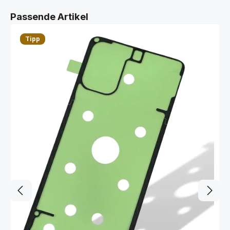
Produktgalerie überspringen
Passende Artikel
Tipp