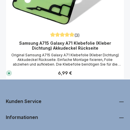
(3)
Durchschnittliche Bewertung von 5 von 5
Samsung A715 Galaxy A71 Klebefolie (Kleber
Dichtung) Akkudeckel Rückseite
Original Samsung A715 Galaxy A71 Klebefolie (Kleber Dichtung)
Akkudeckel Rückseite. Einfache Montage fixieren, Folie
abziehen und aufkleben. Die Klebefolie benötigen Sie für die
einwandfreie Montage vom Samsung A715 Galaxy A71
Regulärer Preis:
6,99 €
S
Akkudeckel. Wir empfehlen Ihnen bei der Reparatur vom
o
Samsung A715 Galaxy A71 antistatische Handschuhe zu
f
benutzen! Passend für Ihre Akkudeckel und Ersatzteil Reparatur
o
r
vom Samsung SM-A715F/DS Galaxy A71 Smartphone.
t
v
e
r
Kunden Service
f
ü
g
b
Informationen
a
r
,
L