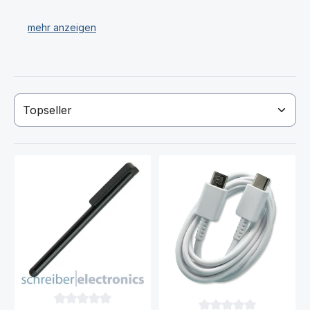
FE Datenkabel, Samsung T736 Galaxy Tab S7 FE
Bedienstifte (Eingabestifte).
Wir verkaufen ausschließlich qualitativ hochwertige
Samsung T736 Galaxy Tab S7 FE Speicherkarten und
Datenprodukte.
Haben Sie Ihr gewünschtes Samsung T736 Galaxy Tab
S7 FE Produkt nicht gefunden? Dann kontaktieren Sie
uns!