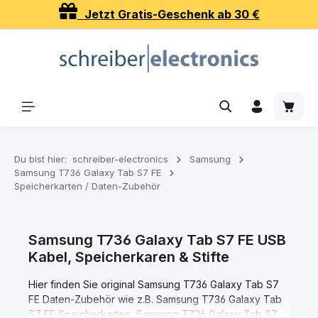
Jetzt Gratis-Geschenk ab 30 €
Zum Hauptinhalt springen
Waren
Du bist hier:
schreiber-electronics
Samsung
Samsung T736 Galaxy Tab S7 FE
Speicherkarten / Daten-Zubehör
Samsung T736 Galaxy Tab S7 FE USB
Kabel, Speicherkaren & Stifte
Hier finden Sie original Samsung T736 Galaxy Tab S7
FE Daten-Zubehör wie z.B. Samsung T736 Galaxy Tab
S7 FE Speicherkarten, Samsung T736 Galaxy Tab S7