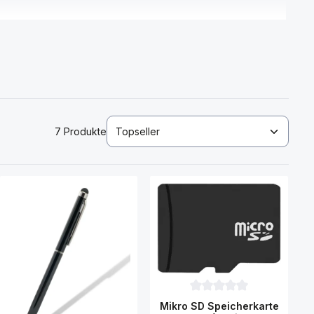
7 Produkte
rtung von 0 von 5 Sternen
Durchschnittliche Bewertu
Mikro SD Speicherkarte