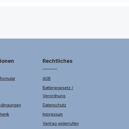
cher für Ihre Bilder, Videos und Spiele kostengünstig mit unseren S
a 1 IV.
tionen
Rechtliches
ormular
AGB
Batteriegesetz /
Verordnung
edingungen
Datenschutz
chenk
Impressum
Vertrag widerrufen