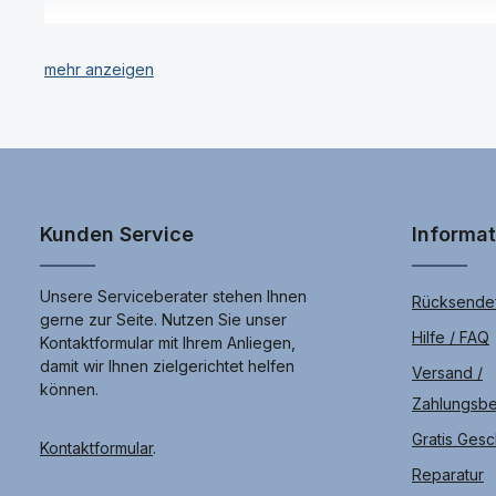
zu 15,0 V /3,0 A Ausgang: Bis
a
r
zu 15,0 V /3,0 A Kompatibel zu
allen Sony Xperia
Nutzen Sie die Möglichkeit für Ihr Sony Xperia 1 IV den Spei
Smartphones mit USB Type-
nur Marken Speicherkarten z.B. von Kingston für Ihr Sony Xperi
C Anschluss.
Kunden Service
Informa
Unsere Serviceberater stehen Ihnen
Rücksendef
gerne zur Seite. Nutzen Sie unser
Hilfe / FAQ
Kontaktformular mit Ihrem Anliegen,
damit wir Ihnen zielgerichtet helfen
Versand /
können.
Zahlungsb
Gratis Ges
Kontaktformular
.
Reparatur