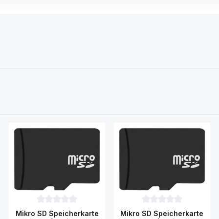
 und Datenkabel für das Sony Xperia 1 IV Smartphone.
der Datenkabel nicht gefunden? Dann kontaktieren Sie uns!
wertung von 0 von 5 Sternen
Durchschnittliche Bewertung von 0 von 5 Sternen
Durchschnittliche Bewe
Mikro SD Speicherkarte
Mikro SD Speicherkarte