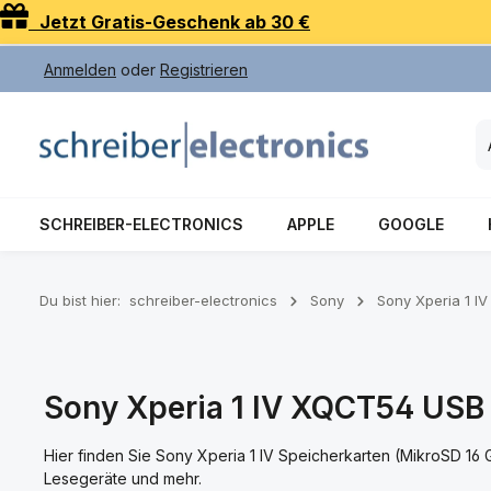
Jetzt Gratis-Geschenk ab 30 €
 Hauptinhalt springen
Zur Suche springen
Zur Hauptnavigation springen
Anmelden
oder
Registrieren
SCHREIBER-ELECTRONICS
APPLE
GOOGLE
Du bist hier:
schreiber-electronics
Sony
Sony Xperia 1 I
Sony Xperia 1 IV XQCT54 USB K
Hier finden Sie Sony Xperia 1 IV Speicherkarten (MikroSD 16 
Lesegeräte und mehr.