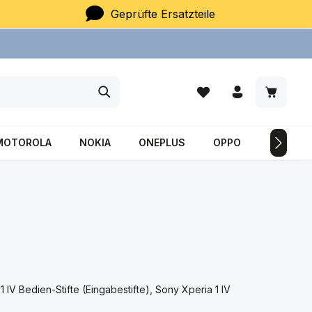
Geprüfte Ersatzteile
Du hast 0 Produkte auf
Warenkor
MOTOROLA
NOKIA
ONEPLUS
OPPO
SAMSU
IV Bedien-Stifte (Eingabestifte), Sony Xperia 1 IV