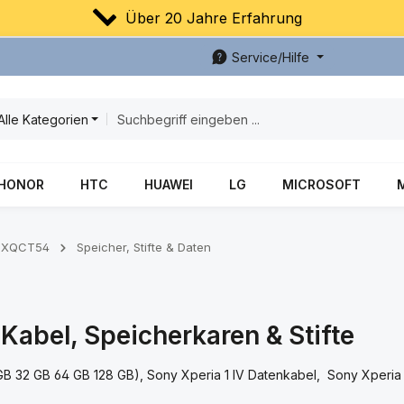
Über 20 Jahre Erfahrung
Service/Hilfe
Alle Kategorien
HONOR
HTC
HUAWEI
LG
MICROSOFT
V XQCT54
Speicher, Stifte & Daten
abel, Speicherkaren & Stifte
GB 32 GB 64 GB 128 GB), Sony Xperia 1 IV Datenkabel, Sony Xperia 1 