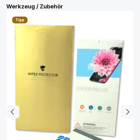
Produktgalerie überspringen
Werkzeug / Zubehör
Tipp