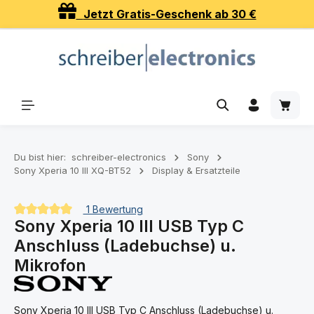
Jetzt Gratis-Geschenk ab 30 €
Zum Hauptinhalt springen
Waren
Du bist hier:
schreiber-electronics
Sony
Sony Xperia 10 III XQ-BT52
Display & Ersatzteile
1 Bewertung
Sony Xperia 10 III USB Typ C
Durchschnittliche Bewertung von 5 von 5 Sternen
Anschluss (Ladebuchse) u.
Mikrofon
Sony Xperia 10 III USB Typ C Anschluss (Ladebuchse) u.