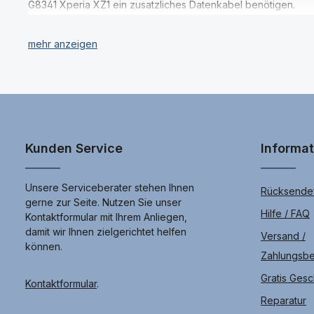
zu 15,0 V /3,0 A Ausgang: Bis
a
G8341 Xperia XZ1 ein zusatzliches Datenkabel benötigen.
r
zu 15,0 V /3,0 A Kompatibel zu
allen Sony Xperia
Smartphones mit USB Type-
Nutzen Sie die Möglichkeit für Ihr Sony G8341 Xperia XZ1 den
C Anschluss.
vorwiegend nur Marken Speicherkarten z.B. von Kingston für 
Kunden Service
Informa
Unsere Serviceberater stehen Ihnen
Rücksendef
gerne zur Seite. Nutzen Sie unser
Hilfe / FAQ
Kontaktformular mit Ihrem Anliegen,
damit wir Ihnen zielgerichtet helfen
Versand /
können.
Zahlungsb
Gratis Ges
Kontaktformular
.
Reparatur