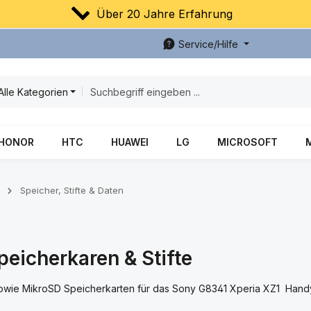
Über 20 Jahre Erfahrung
Service/Hilfe
Alle Kategorien
HONOR
HTC
HUAWEI
LG
MICROSOFT
Speicher, Stifte & Daten
eicherkaren & Stifte
sowie MikroSD Speicherkarten für das Sony G8341 Xperia XZ1 Hand