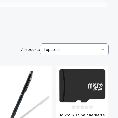
7 Produkte
rtung von 0 von 5 Sternen
Durchschnittliche Bewertu
Mikro SD Speicherkarte