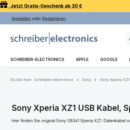
Jetzt Gratis-Geschenk ab 30 €
 Hauptinhalt springen
Zur Suche springen
Zur Hauptnavigation springen
Anmelden
oder
Registrieren
SCHREIBER-ELECTRONICS
APPLE
GOOGLE
Du bist hier:
schreiber-electronics
Sony
Sony Xperia XZ1
Sony Xperia XZ1 USB Kabel, Sp
Hier finden Sie original Sony G8341 Xperia XZ1 Datenkabel 