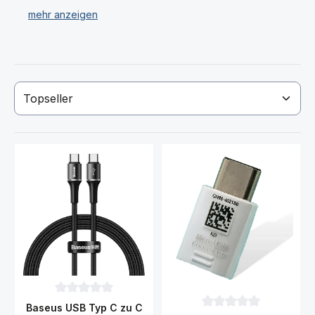
Ladestationen / Dockingstation.
Wir verkaufen ausschließlich Original Sony Xperia XZ3
Akku (Ersatzakku) und Ladezubehör!
Haben Sie Ihren gewünschten Sony Xperia XZ3 Akku
(Ersatzakkku) oder Ladegerät nicht gefunden? Dann
kontaktieren Sie uns!
Durchschnittliche Bewertung von 0 von 5 Sternen
Baseus USB Typ C zu C