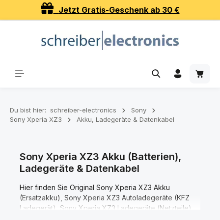
Jetzt Gratis-Geschenk ab 30 €
Zum Hauptinhalt springen
Waren
Du bist hier:
schreiber-electronics
Sony
Sony Xperia XZ3
Akku, Ladegeräte & Datenkabel
Sony Xperia XZ3 Akku (Batterien),
Ladegeräte & Datenkabel
Hier finden Sie Original Sony Xperia XZ3 Akku
(Ersatzakku), Sony Xperia XZ3 Autoladegeräte (KFZ
Ladegerät), Sony Xperia XZ3 Ladegeräte (Netzteile),
Sony Xperia XZ3 Datenkabel und Sony Xperia XZ3