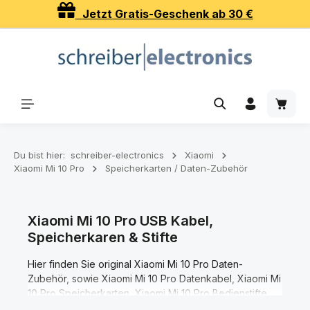
Jetzt Gratis-Geschenk ab 30 €
Zum Hauptinhalt springen
Waren
Du bist hier:
schreiber-electronics
Xiaomi
Xiaomi Mi 10 Pro
Speicherkarten / Daten-Zubehör
Xiaomi Mi 10 Pro USB Kabel,
Speicherkaren & Stifte
Hier finden Sie original Xiaomi Mi 10 Pro Daten-
Zubehör, sowie Xiaomi Mi 10 Pro Datenkabel, Xiaomi Mi
10 Pro Speicherkarten, Xiaomi Mi 10 Pro Bedienstifte
(Eingabestifte).